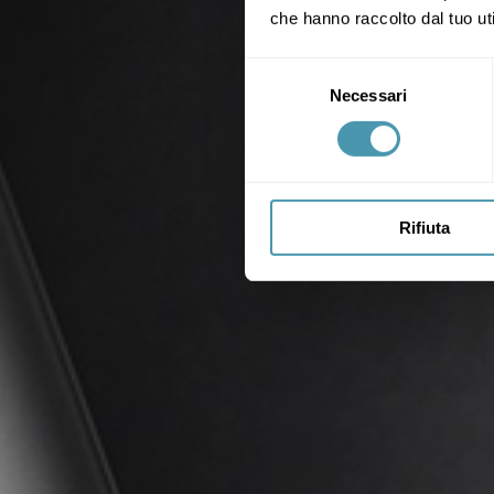
che hanno raccolto dal tuo uti
Selezione
Necessari
del
consenso
Rifiuta