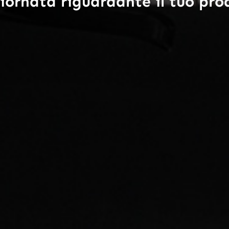
rnata riguardante il tuo prod