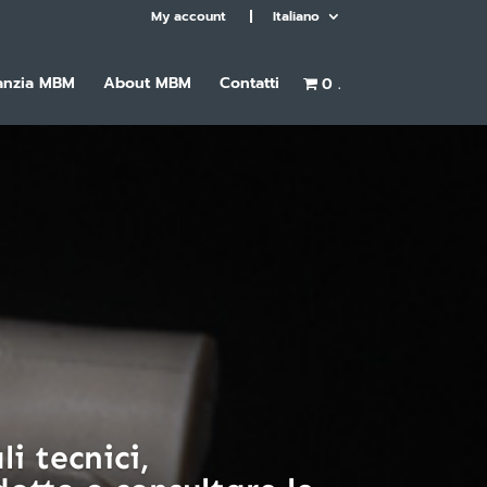
My account
Italiano
anzia MBM
About MBM
Contatti
0 .
i tecnici,