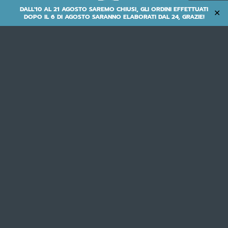

DALL'10 AL 21 AGOSTO SAREMO CHIUSI, GLI ORDINI EFFETTUATI
✕
DOPO IL 6 DI AGOSTO SARANNO ELABORATI DAL 24, GRAZIE!
M.B.M. S.R.L.
via Emilia Levante 1671/73/75 - 47521 Cesena (FC) - ITALY
tel. +39 0547 300364 |
info@mbmbike.it
IVA/VAT# IT00250500402
Cookie Policy
& Privacy Policy
Credits