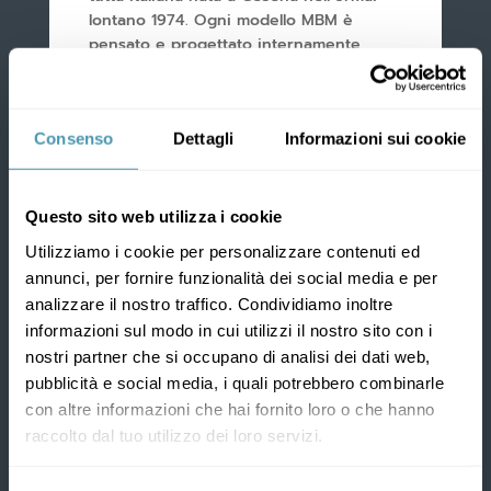
lontano 1974. Ogni modello MBM è
pensato e progettato internamente
insieme ai nostri partner italiani e poi
assemblato in azienda dove operano
tecnici appassionati e altamente
Consenso
Dettagli
Informazioni sui cookie
qualificati.
Per questo, la Ricerca e lo Sviluppo sono
parte fondamentale della nostra
Questo sito web utilizza i cookie
“mission” che ha fra gli altri obiettivi il
Utilizziamo i cookie per personalizzare contenuti ed
costante miglioramento del prodotto in
modo da garantire in ogni momento
annunci, per fornire funzionalità dei social media e per
divertimento e sicurezza accompagnati
analizzare il nostro traffico. Condividiamo inoltre
da un servizio di altissima qualità.
informazioni sul modo in cui utilizzi il nostro sito con i
nostri partner che si occupano di analisi dei dati web,
pubblicità e social media, i quali potrebbero combinarle
Fate la vostra scelta, sarà sicuramente la
con altre informazioni che hai fornito loro o che hanno
vostra mossa migliore.
raccolto dal tuo utilizzo dei loro servizi.