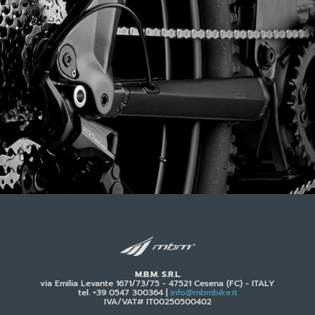
M.B.M. S.R.L.
via Emilia Levante 1671/73/75 - 47521 Cesena (FC) - ITALY
tel. +39 0547 300364 |
info@mbmbike.it
IVA/VAT# IT00250500402