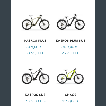
KAIROS PLUS
KAIROS PLUS SUB
2.415,00
€
–
2.479,00
€
–
2.699,00
€
2.729,00
€
KAIROS SUB
CHAOS
2.339,00
€
–
1.590,00
€