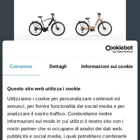
RAMBLA SPORT M
RAMBLA SPORT W
2.129,00
€
2.129,00
€
Consenso
Dettagli
Informazioni sui cookie
Questo sito web utilizza i cookie
Utilizziamo i cookie per personalizzare contenuti ed
annunci, per fornire funzionalità dei social media e per
Z
analizzare il nostro traffico. Condividiamo inoltre
informazioni sul modo in cui utilizzi il nostro sito con i
nostri partner che si occupano di analisi dei dati web,
pubblicità e social media, i quali potrebbero combinarle
GARANZIA