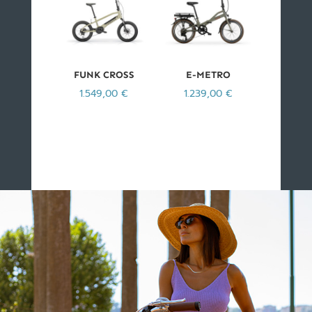
FUNK CROSS
E-METRO
1.549,00
€
1.239,00
€