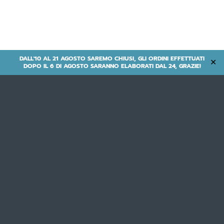
DALL'10 AL 21 AGOSTO SAREMO CHIUSI, GLI ORDINI EFFETTUATI
✕
DOPO IL 6 DI AGOSTO SARANNO ELABORATI DAL 24, GRAZIE!
E-Suv | Elettriche
- NEFELE PLUS -
1.799,00
€