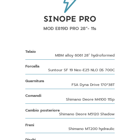
SINOPE PRO
MOD E819D PRO 28”- 11s
Telaio
MBM alloy 6061 28” hydroformed
Forcella
Suntour SF 19 Nex-E25 NLO DS 700C
Guarnitura
FSA Dyna Drive 170*38T
Comandi
Shimano Deore M4100 11Sp
Cambio posteriore
Shimano Deore M5120 Shadow
Freni
Shimano MT200 hydraulic
Dischi