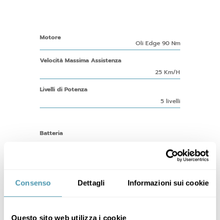
Motore
Oli Edge 90 Nm
Velocità Massima Assistenza
25 Km/H
Livelli di Potenza
5 livelli
Batteria
Phylion integrated BN-21L, 36V, 17,5 Ah, 630 Wh
Display
Color Lcd
Consenso
Dettagli
Informazioni sui cookie
Autonomia
Fino a 130 km
Questo sito web utilizza i cookie