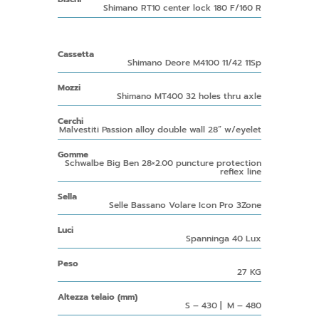
Shimano RT10 center lock 180 F/160 R
Cassetta
Shimano Deore M4100 11/42 11Sp
Mozzi
Shimano MT400 32 holes thru axle
Cerchi
Malvestiti Passion alloy double wall 28” w/eyelet
Gomme
Schwalbe Big Ben 28×2.00 puncture protection
reflex line
Sella
Selle Bassano Volare Icon Pro 3Zone
Luci
Spanninga 40 Lux
Peso
27 KG
Altezza telaio (mm)
S – 430 | M – 480