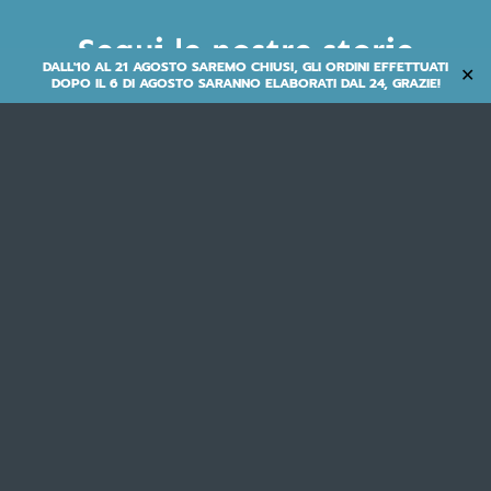
Segui le nostre storie
DALL'10 AL 21 AGOSTO SAREMO CHIUSI, GLI ORDINI EFFETTUATI
✕
DOPO IL 6 DI AGOSTO SARANNO ELABORATI DAL 24, GRAZIE!

M.B.M. S.R.L.
via Emilia Levante 1671/73/75 - 47521 Cesena (FC) - ITALY
tel. +39 0547 300364 |
info@mbmbike.it
IVA/VAT# IT00250500402