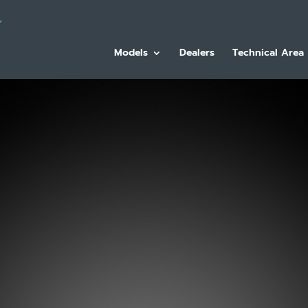
Models
Dealers
Technical Area