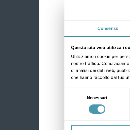
For this reason, research an
to provide a high quality serv
Make your choice, it will s
Consenso
Questo sito web utilizza i c
Utilizziamo i cookie per perso
nostro traffico. Condividiamo 
di analisi dei dati web, pubbl
che hanno raccolto dal tuo uti
Selezione
Necessari
del
consenso