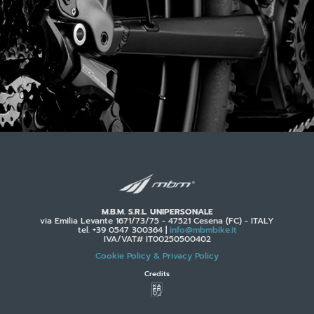
M.B.M. S.R.L. UNIPERSONALE
via Emilia Levante 1671/73/75 - 47521 Cesena (FC) - ITALY
tel. +39 0547 300364 |
info@mbmbike.it
IVA/VAT# IT00250500402
Cookie Policy
& Privacy Policy
Credits