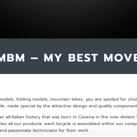
 MBM – MY BEST MOVE
 models, folding models, mountain bikes, you are spoiled for choi
tyle, made special by the attractive design and quality component
n all-Italian history that was born in Cesena in the now distant
ites all our products: each bicycle is assembled within our com
and passionate technicians for their work.