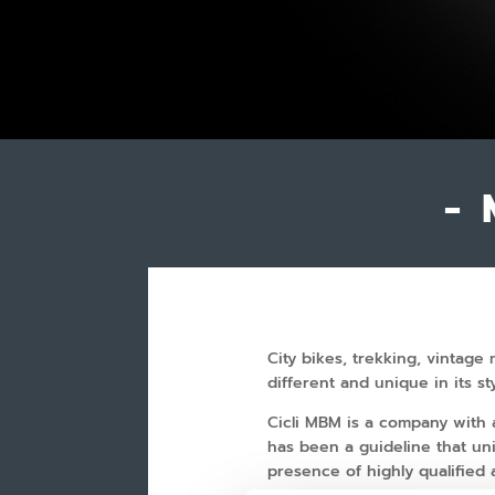
-
City bikes, trekking, vintage
different and unique in its s
Cicli MBM is a company with a
has been a guideline that un
presence of highly qualified 