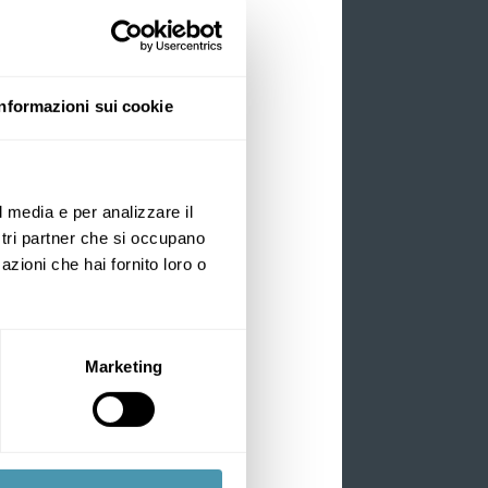
ously improve our products,
Informazioni sui cookie
l media e per analizzare il
ostri partner che si occupano
azioni che hai fornito loro o
d and each of you deserves
e: design bicycles for all
Marketing
hesis:
 need.