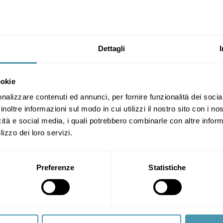
d development occupy a main position in our mission: to continu
ice.
urely be your best move.
Dettagli
ookie
nalizzare contenuti ed annunci, per fornire funzionalità dei socia
inoltre informazioni sul modo in cui utilizzi il nostro sito con i n
icità e social media, i quali potrebbero combinarle con altre inform
Each of you is one of a kin
lizzo dei loro servizi.
the best. What we do is simpl
needs.
Preferenze
Statistiche
Our
mission
is it’s synt
offer bicycles for every