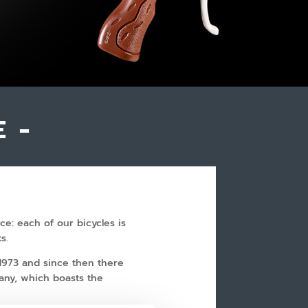
 -
ce: each of our bicycles is
s.
 1973 and since then there
pany, which boasts the