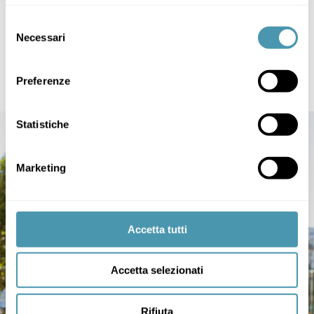
Selezione
Necessari
del
Boulevard W
consenso
390,00
€
–
424,00
€
Preferenze
Statistiche
Marketing
Accetta tutti
Accetta selezionati
Rifiuta