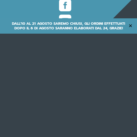


DALL'10 AL 21 AGOSTO SAREMO CHIUSI, GLI ORDINI EFFETTUATI
✕
DOPO IL 6 DI AGOSTO SARANNO ELABORATI DAL 24, GRAZIE!
M.B.M. S.R.L.
via Emilia Levante 1671/73/75 - 47521 Cesena (FC) - ITALY
tel. +39 0547 300364 |
info@mbmbike.it
IVA/VAT# IT00250500402