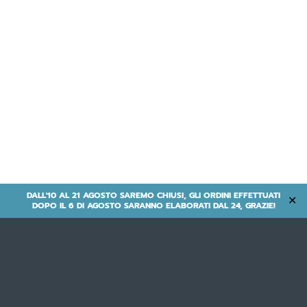
DALL'10 AL 21 AGOSTO SAREMO CHIUSI, GLI ORDINI EFFETTUATI
✕
DOPO IL 6 DI AGOSTO SARANNO ELABORATI DAL 24, GRAZIE!
City Bike | Muscolari |