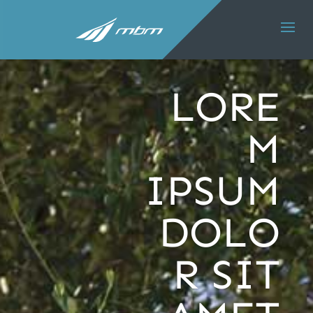
LORE
M
IPSUM
DOLO
R SIT