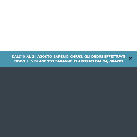
DALL'10 AL 21 AGOSTO SAREMO CHIUSI, GLI ORDINI EFFETTUATI
✕
DOPO IL 6 DI AGOSTO SARANNO ELABORATI DAL 24, GRAZIE!
Hybrid | Muscolari | Offerta-
Muscolare
- LIFE -