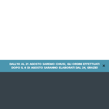
DALL'10 AL 21 AGOSTO SAREMO CHIUSI, GLI ORDINI EFFETTUATI
✕
DOPO IL 6 DI AGOSTO SARANNO ELABORATI DAL 24, GRAZIE!
Offerte-Ebike