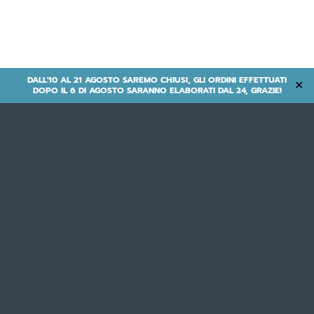
DALL'10 AL 21 AGOSTO SAREMO CHIUSI, GLI ORDINI EFFETTUATI
✕
DOPO IL 6 DI AGOSTO SARANNO ELABORATI DAL 24, GRAZIE!
Leisure | Leisure | Muscolari |
Offerta-Muscolare
- DART -