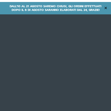
DALL'10 AL 21 AGOSTO SAREMO CHIUSI, GLI ORDINI EFFETTUATI
✕
DOPO IL 6 DI AGOSTO SARANNO ELABORATI DAL 24, GRAZIE!
City Bike | Muscolari |
Personalizzazione muscolari
- CENTRAL W -