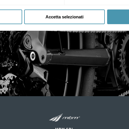
Accetta selezionati
M.B.M. S.R.L.