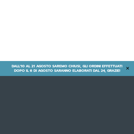
DALL'10 AL 21 AGOSTO SAREMO CHIUSI, GLI ORDINI EFFETTUATI
✕
DOPO IL 6 DI AGOSTO SARANNO ELABORATI DAL 24, GRAZIE!
Old Style | Tradycyjne
- MOONLIGHT M