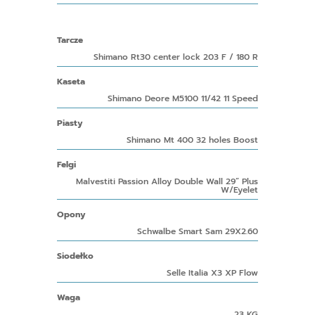
Tarcze
Shimano Rt30 center lock 203 F / 180 R
Kaseta
Shimano Deore M5100 11/42 11 Speed
Piasty
Shimano Mt 400 32 holes Boost
Felgi
Malvestiti Passion Alloy Double Wall 29” Plus
W/Eyelet
Opony
Schwalbe Smart Sam 29X2.60
Siodełko
Selle Italia X3 XP Flow
Waga
23 KG