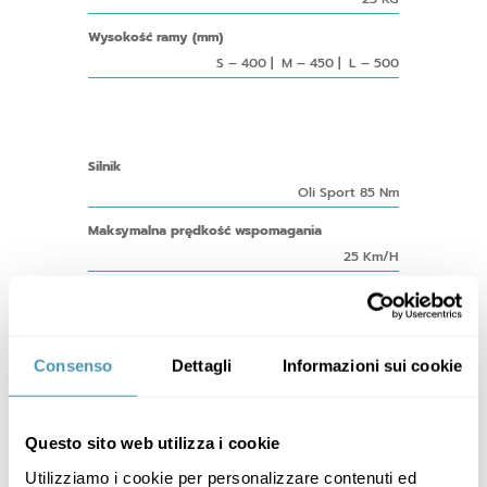
Wysokość ramy (mm)
S – 400 | M – 450 | L – 500
Silnik
Oli Sport 85 Nm
Maksymalna prędkość wspomagania
25 Km/H
Poziomy mocy
5 poziomów
Consenso
Dettagli
Informazioni sui cookie
Bateria
Phylion Integrated BN-21L, 36V, 14 Ah, 504 Wh
Questo sito web utilizza i cookie
Display
Utilizziamo i cookie per personalizzare contenuti ed
Color Lcd