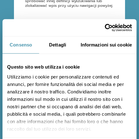
spróbować innej definicji wyszukiwania lub
zlokalizować wpis przy użyciu nawigacji powyżej.
Z
Consenso
Dettagli
Informazioni sui cookie
Questo sito web utilizza i cookie
GWARANCJA
Wszystkie nasze produkty są objęte gwarancją
Utilizziamo i cookie per personalizzare contenuti ed
przez 2 lata od daty zakupu. Pamiętaj, aby
annunci, per fornire funzionalità dei social media e per
rozpocząć okres gwarancyjny, rejestrując
produkt
analizzare il nostro traffico. Condividiamo inoltre
informazioni sul modo in cui utilizzi il nostro sito con i
ROZPOCZNIJ OKRES
GWARANCYJNY
nostri partner che si occupano di analisi dei dati web,
pubblicità e social media, i quali potrebbero combinarle
con altre informazioni che hai fornito loro o che hanno
raccolto dal tuo utilizzo dei loro servizi.
