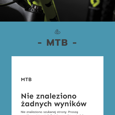
- MTB -
MTB
Nie znaleziono
żadnych wyników
Nie znaleziono szukanej strony. Proszę