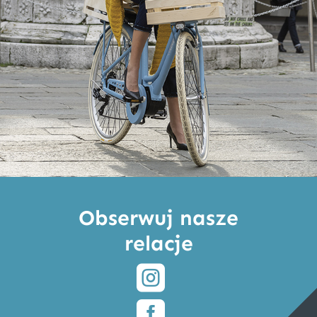
Obserwuj nasze
relacje

