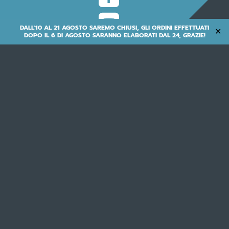

DALL'10 AL 21 AGOSTO SAREMO CHIUSI, GLI ORDINI EFFETTUATI
✕
DOPO IL 6 DI AGOSTO SARANNO ELABORATI DAL 24, GRAZIE!
M.B.M. S.R.L. UNIPERSONALE
via Emilia Levante 1671/73/75 - 47521 Cesena (FC) - ITALY
tel. +39 0547 300364 |
info@mbmbike.it
IVA/VAT# IT00250500402
Cookie Policy
& Privacy Policy