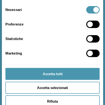
Selezione
Necessari
del
consenso
PIELĘGNACJA I KONSERWACJA
Dbanie o nasze produkty jest proste, wystarczy
Preferenze
przestrzegać tych kilku zasad, aby Twój rower
służył Ci przez długi czas.
PIELĘGNACJA I
Statistiche
KONSERWACJA
Marketing

Accetta tutti
ZNAJDŹ SPRZEDAWCĘ
Accetta selezionati
Cicli MBM posiada rozbudowaną krajową i
międzynarodową sieć sprzedaży. Znajdź na
mapie najbliższego sprzedawcę!
Rifiuta