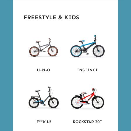
FREESTYLE & KIDS
U+N-O
INSTINCT
F**K U!
ROCKSTAR 20″