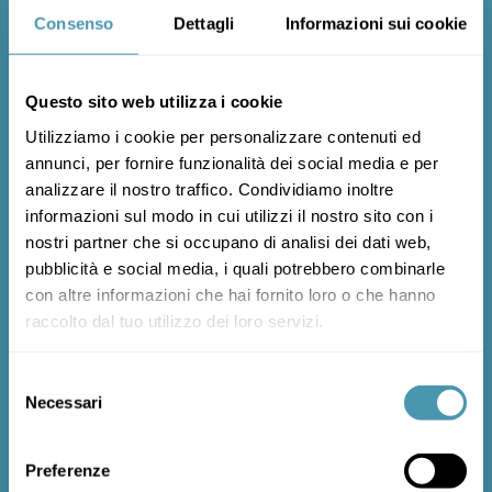
Consenso
Dettagli
Informazioni sui cookie
ENTRETIEN ET MAINTENANCE
Prendre soin de nos produits est simple, il vous
suffit de suivre ces quelques conseils et votre
vélo vous accompagnera pendant longtemps.
Questo sito web utilizza i cookie
ENTRETIEN ET
Utilizziamo i cookie per personalizzare contenuti ed
MAINTENANCE
annunci, per fornire funzionalità dei social media e per
analizzare il nostro traffico. Condividiamo inoltre
informazioni sul modo in cui utilizzi il nostro sito con i

nostri partner che si occupano di analisi dei dati web,
pubblicità e social media, i quali potrebbero combinarle
con altre informazioni che hai fornito loro o che hanno
raccolto dal tuo utilizzo dei loro servizi.
TROUVEZ UN REVENDEUR
Cicli MBM dispose d'un vaste réseau commercial
Selezione
à l'échelle nationale. Trouvez sur la carte le
revendeur le plus proche !
Necessari
del
consenso
TROUVEZ UN REVENDEUR
Preferenze