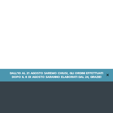
DALL'10 AL 21 AGOSTO SAREMO CHIUSI, GLI ORDINI EFFETTUATI
✕
DOPO IL 6 DI AGOSTO SARANNO ELABORATI DAL 24, GRAZIE!