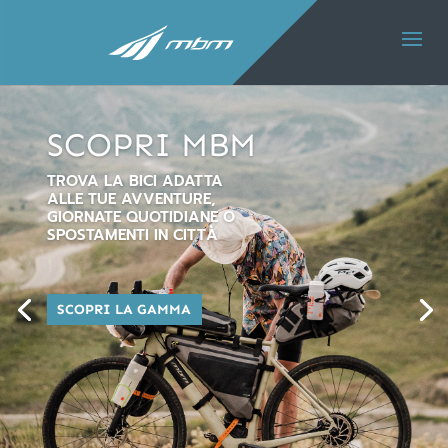
SCOPRI MBM
TROVA LA BICI ADATTA
ALLE TUE AVVENTURE,
GIORNATE QUOTIDIANE O
SPOSTAMENTI IN CITTÀ
SCOPRI LA GAMMA